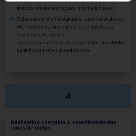
Meubles sur‑mesure ou catalogues design aux
finitions résistantes (laques, bois hydrofuges).
Robinetteries thermostatiques, parois anticalcaire,
WC suspendus, baignoires îlot ou douches à
l’italienne extra‑plates.
Tous les produits sont choisis pour leur
durabilité,
facilité d’entretien et esthétisme
.
4
Réalisation complète & coordination des
corps de métier