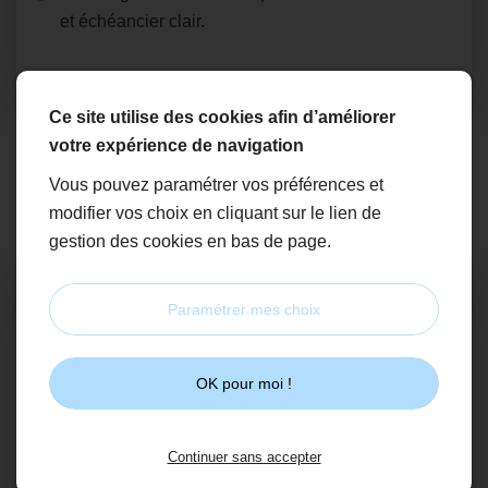
et échéancier clair.
Ce site utilise des cookies afin d’améliorer
votre expérience de navigation
3
Vous pouvez paramétrer vos préférences et
modifier vos choix en cliquant sur le lien de
gestion des cookies en bas de page.
Sélection de matériaux & équipements
premium
Paramétrer mes choix
Nous travaillons avec un réseau de
fournisseurs
reconnus
:
OK pour moi !
Carrelages, faïences et receveurs antidérapants,
certifiés pour pièces humides.
Continuer sans accepter