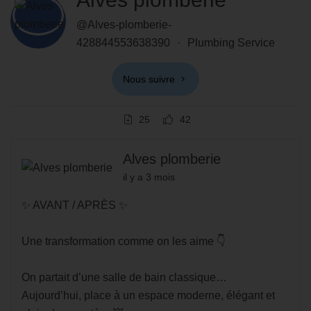
@Alves-plomberie-
428844553638390
·
Plumbing Service
Nous suivre
25
42
Alves plomberie
il y a 3 mois
✨ AVANT / APRÈS ✨
Une transformation comme on les aime 👇
On partait d’une salle de bain classique…
Aujourd’hui, place à un espace moderne, élégant et