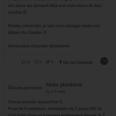
ses plans qui donnent déjà une vraie vision du futur
résultat 👏
Restez connectés, je vais vous partager toutes les
étapes du chantier 💪
#renovation #chantier #plomberie
11
0
0
Voir sur Facebook
Alves plomberie
il y a 3 mois
Grosse journée aujourd’hui 💪
Pose de 9 radiateurs, installation de 2 packs WC et
d’un évier dans un logement entièrement rénové 🔧🚿