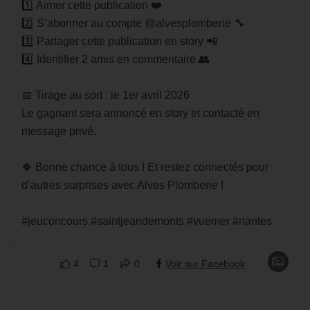
1️⃣ Aimer cette publication ❤️
2️⃣ S’abonner au compte @alvesplomberie 🔧
3️⃣ Partager cette publication en story 📲
4️⃣ Identifier 2 amis en commentaire 👥
📅 Tirage au sort : le 1er avril 2026
Le gagnant sera annoncé en story et contacté en
message privé.
🍀 Bonne chance à tous ! Et restez connectés pour
d’autres surprises avec Alves Plomberie !
#jeuconcours #saintjeandemonts #vuemer #nantes
4
1
0
Voir sur Facebook