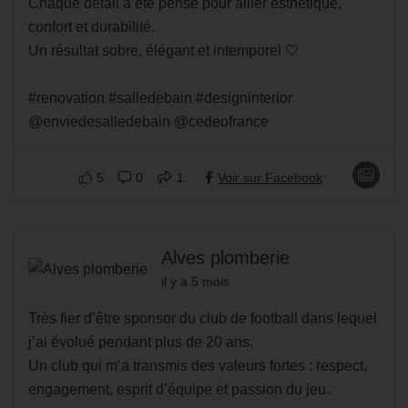
Chaque détail a été pensé pour allier esthétique,
confort et durabilité.
Un résultat sobre, élégant et intemporel 🤍
#renovation #salledebain #designinterior
@enviedesalledebain @cedeofrance
5
0
1
Voir sur Facebook
Alves plomberie
il y a 5 mois
Très fier d’être sponsor du club de football dans lequel
j’ai évolué pendant plus de 20 ans.
Un club qui m’a transmis des valeurs fortes : respect,
engagement, esprit d’équipe et passion du jeu.