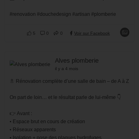
#renovation #douchedesign #artisan #plomberie
5
0
0
Voir sur Facebook
Alves plomberie
il y a 4 mois
🚿 Rénovation complète d’une salle de bain – de A à Z
On part de loin… et le résultat parle de lui-même 👇
👉 Avant :
• Espace brut en cours de création
• Réseaux apparents
• Isolation + pose des plaques hydrofuges