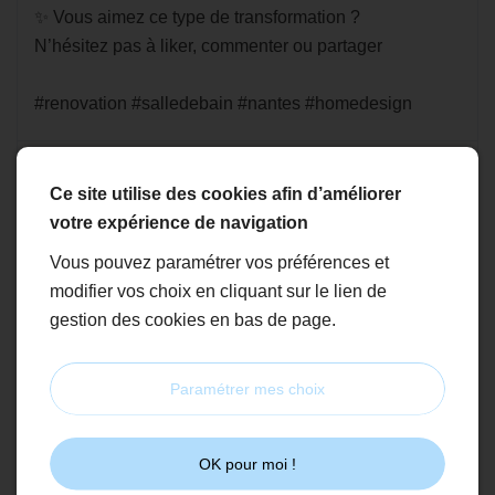
✨ Vous aimez ce type de transformation ?
N’hésitez pas à liker, commenter ou partager
#renovation #salledebain #nantes #homedesign
7
3
1
Voir sur Facebook
Ce site utilise des cookies afin d’améliorer
votre expérience de navigation
Vous pouvez paramétrer vos préférences et
Alves plomberie
modifier vos choix en cliquant sur le lien de
il y a 5 mois
gestion des cookies en bas de page.
🌊✨ JEU CONCOURS EXCEPTIONNEL – Alves
Plomberie vous fait prendre le large ! ✨🌊
Paramétrer mes choix
Envie d’une pause face à l’océan ? 🏖️
Alves Plomberie vous offre la possibilité de gagner
OK pour moi !
une nuit dans un superbe appartement avec vue sur la