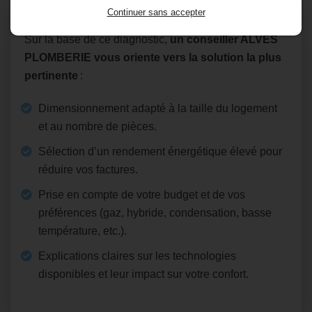
Conseils personnalisés
Continuer sans accepter
Sur la base de ce diagnostic,
un conseiller ALVES
PLOMBERIE vous oriente vers la solution la plus
pertinente
:
Dimensionnement adapté à la taille du logement
et au nombre de pièces.
Sélection d’un rendement énergétique élevé pour
réduire vos factures.
Prise en compte de votre budget et de vos
préférences (gaz, hybride, condensation, basse
température, etc.).
Explications claires sur les technologies
disponibles et leur impact sur votre confort.