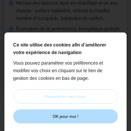
Mesure des besoins réels en chauffage et en eau
chaude : surface habitable, volume à chauffer,
nombre d’occupants, habitudes de confort.
Évaluation de la performance énergétique globale
du logement (isolation, ventilation, type
d’émetteurs).
Ce site utilise des cookies afin d’améliorer
Cette étape nous permet de connaître vos
votre expérience de navigation
exigences et de repérer les points d’amélioration
Vous pouvez paramétrer vos préférences et
possibles avant toute proposition.
modifier vos choix en cliquant sur le lien de
gestion des cookies en bas de page.
Paramétrer mes choix
2
OK pour moi !