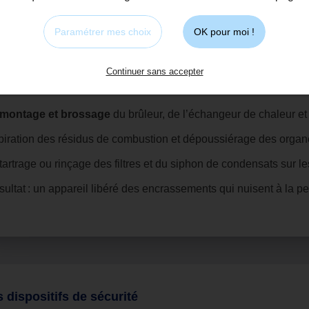
Paramétrer mes choix
OK pour moi !
oyage en profondeur des composants clés
Continuer sans accepter
préserver le rendement et réduire la consommation :
montage et brossage
du brûleur, de l’échangeur de chaleur et 
iration des résidus de combustion et dépoussiérage des organe
artrage ou rinçage des filtres et du siphon de condensats sur l
ultat : un appareil libéré des encrassements qui nuisent à la 
s dispositifs de sécurité