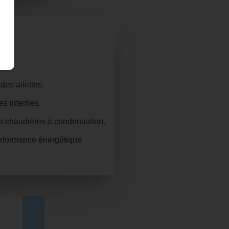
des ailettes.
s internes.
es chaudières à condensation.
performance énergétique.