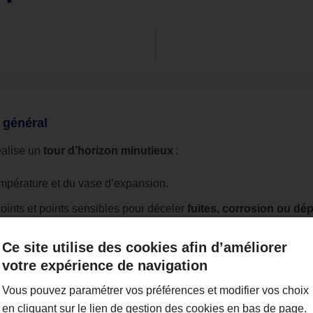
 général
réalise un
tour d’horizon minutieux
:
empérature et du vase d’expansion.
 joints et points sensibles pour déceler
fuites, corrosion ou dé
 circulation de l’eau, fonctionnement du circulateur, étanchéité 
Ce site utilise des cookies afin d’améliorer
es (bloc gaz, veilleuse, détecteur de flamme) afin d’anticiper to
votre expérience de navigation
Vous pouvez paramétrer vos préférences et modifier vos choix
en cliquant sur le lien de gestion des cookies en bas de page.