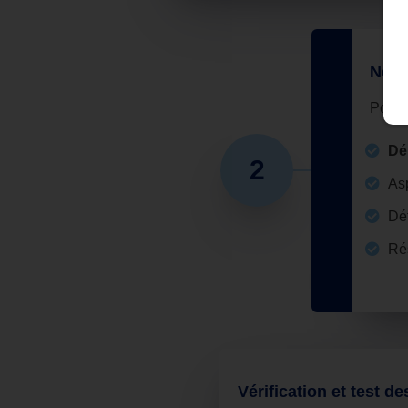
Nett
Pour 
Dé
2
Asp
Dét
Rés
Vérification et test de