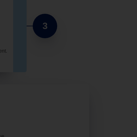
3
ent.
ue.