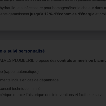
hydraulique si nécessaire pour homogénéiser la chaleur dans tou
ents garantissent
jusqu’à 12 % d’économies d’énergie
et prol
e & suivi personnalisé
ale, ALVES PLOMBERIE propose des
contrats annuels ou biann
iée (rappel automatique).
ments inclus en cas de dépannage.
conseil technique illimité.
rique retrace l’historique des interventions et facilite le suivi.