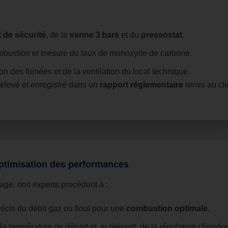
 de sécurité
, de la
vanne 3 bars
et du
pressostat
.
mbustion et mesure du taux de monoxyde de carbone.
on des fumées et de la ventilation du local technique.
elevé et enregistré dans un
rapport réglementaire
remis au cli
ptimisation des performances
age, nos experts procèdent à :
écis du débit gaz ou fioul pour une
combustion optimale
.
a température de départ et, si présent, de la régulation climatiq