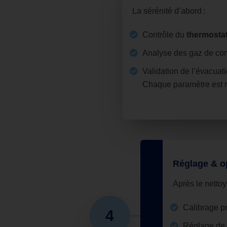
La sérénité d’abord :
Contrôle du
thermostat
Analyse des gaz de co
Validation de l’évacuati
Chaque paramètre est r
Réglage & o
Après le nettoy
Calibrage pr
4
Réglage de l