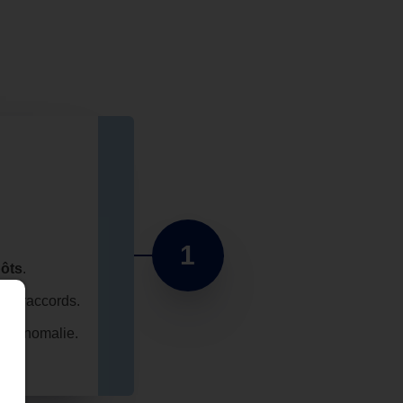
1
pôts
.
des raccords.
ute anomalie.