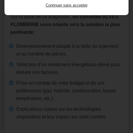
Conseils personnalisés
Continuer sans accepter
Sur la base de ce diagnostic,
un conseiller ALVES
PLOMBERIE vous oriente vers la solution la plus
pertinente
:
Dimensionnement adapté à la taille du logement
et au nombre de pièces.
Sélection d’un rendement énergétique élevé pour
réduire vos factures.
Prise en compte de votre budget et de vos
préférences (gaz, hybride, condensation, basse
température, etc.).
Explications claires sur les technologies
disponibles et leur impact sur votre confort.