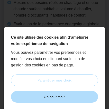
Mesure des besoins réels en chauffage et en eau
chaude : surface habitable, volume à chauffer,
nombre d’occupants, habitudes de confort.
Évaluation de la performance énergétique globale
du logement (isolation, ventilation, type
d’émetteurs).
Ce site utilise des cookies afin d’améliorer
Cette étape nous permet de connaître vos
votre expérience de navigation
exigences et de repérer les points d’amélioration
Vous pouvez paramétrer vos préférences et
possibles avant toute proposition.
modifier vos choix en cliquant sur le lien de
gestion des cookies en bas de page.
Paramétrer mes choix
2
OK pour moi !