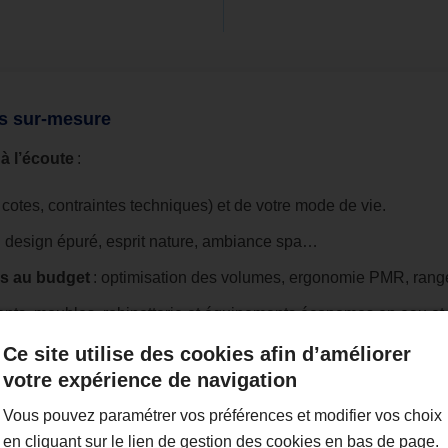
ls sur‑mesure
à l’écoute
:
cotes, contraintes techniques) et de votre mode de vie.
: design épuré, esprit nature, ambiance spa…
es au budget
: optimisation des volumes, ergonomie PMR, rang
ents, meubles, robinetterie et équipements économes en eau et 
Ce site utilise des cookies afin d’améliorer
votre expérience de navigation
Vous pouvez paramétrer vos préférences et modifier vos choix
en cliquant sur le lien de gestion des cookies en bas de page.