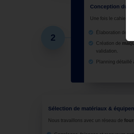
Conception du pr
Une fois le cahier de
Élaboration de
pl
2
Création de
maque
validation.
Planning détaillé
Sélection de matériaux & équip
Nous travaillons avec un réseau de
four