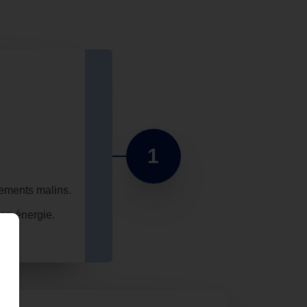
1
ements malins.
en énergie.