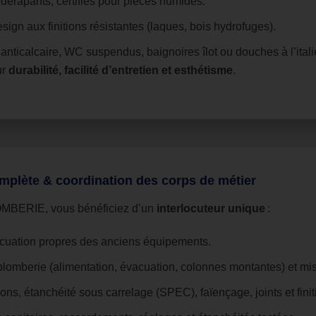
idérapants, certifiés pour pièces humides.
gn aux finitions résistantes (laques, bois hydrofuges).
anticalcaire, WC suspendus, baignoires îlot ou douches à l’itali
ur
durabilité, facilité d’entretien et esthétisme
.
mplète & coordination des corps de métier
BERIE, vous bénéficiez d’un
interlocuteur unique
:
cuation propres des anciens équipements.
plomberie (alimentation, évacuation, colonnes montantes) et mi
ons, étanchéité sous carrelage (SPEC), faïençage, joints et finit