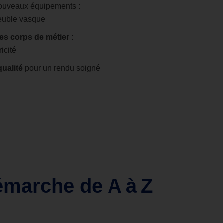
ouveaux équipements :
euble vasque
les corps de métier
:
icité
qualité
pour un rendu soigné
démarche de A à Z