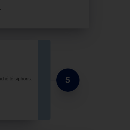
.
5
nchéité siphons.