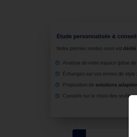
Étude personnalisée & consei
Notre premier rendez‑vous est
dédié 
Analyse de votre espace (prise de 
Échanges sur vos envies de style 
Proposition de
solutions adapté
Conseils sur le choix des revêtem