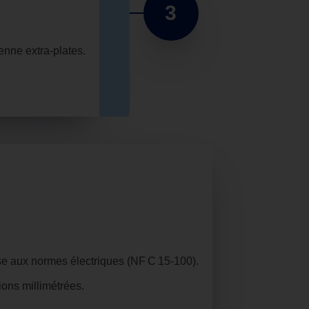
3
enne extra‑plates.
se aux normes électriques (NF C 15‑100).
ions millimétrées.