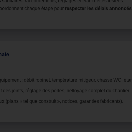
s sanitaires, raccordements, réglages et étanchéités testées.
oordonnent chaque étape pour
respecter les délais annoncés
nale
ipement : débit robinet, température mitigeur, chasse WC, éta
nt des joints, réglage des portes, nettoyage complet du chantier.
ux
(plans « tel que construit », notices, garanties fabricants).