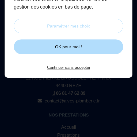
gestion des cookies en bas de page.
Paramétrer mes choix
OK pour moi !
NOS COORDONNÉES
Continuer sans accepter
ALVES PLOMBERIE
12 RUE PIERRE BROSSOLETTE, France
44400 REZE
06 81 47 62 89
contact@alves-plomberie.fr
NOS PRESTATIONS
Accueil
Prestations